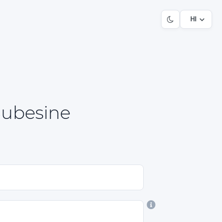
HI
Şubesine